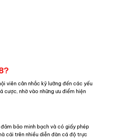
88?
 hội viên cân nhắc kỹ lưỡng đến các yếu
cá cược, nhờ vào những ưu điểm hiện
ng đảm bảo minh bạch và có giấy phép
à cái trên nhiều diễn đàn cá độ trực