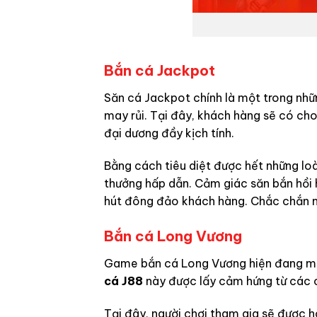
Bắn cá Jackpot
Săn cá Jackpot chính là một trong nh
may rủi. Tại đây, khách hàng sẽ có cho
đại dương đầy kịch tính.
Bằng cách tiêu diệt được hết những loài
thưởng hấp dẫn. Cảm giác săn bắn hồi 
hút đông đảo khách hàng. Chắc chắn ng
Bắn cá Long Vương
Game bắn cá Long Vương hiện đang ma
cá J88
này được lấy cảm hứng từ các c
Tại đây, người chơi tham gia sẽ được 