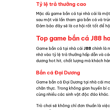
Tỷ lệ trả thưởng cao
Mặc dù game bắn cá tại nhà cái là một 
sau một vài lần tham gia bắn cá và trú
Đảm bảo đây sẽ là cơ hội rất tốt để hộ
Top game bắn cá J88 ha
Game bắn cá tại nhà cái
J88
chính là 
nhờ vào tỷ lệ trả thưởng hấp dẫn và c
dương hot hit, chất lượng mà khách hàn
Bắn cá Đại Dương
Game bắn cá Đại Dương tại nhà cái mang
chân thực. Trong không gian huyền bí c
cùng nhiều các sinh vật độc đáo khác
Trò chơi sẽ không chỉ đơn thuần là vi