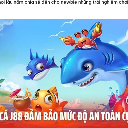
ơi lâu năm chia sẻ đến cho newbie những trải nghiệm chơi