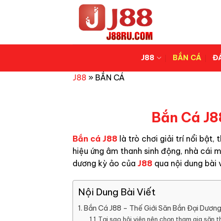
Skip
to
content
J88
BẮN CÁ
Đ
J88
»
BẮN CÁ
Bắn Cá J8
Bắn cá J88
là trò chơi giải trí nổi bậ
hiệu ứng âm thanh sinh động, nhà cái 
dương kỳ ảo của
J88
qua nội dung bài v
Nội Dung Bài Viết
Bắn Cá J88 – Thế Giới Săn Bắn Đại Dương
Tại sao hội viên nên chọn tham gia săn 