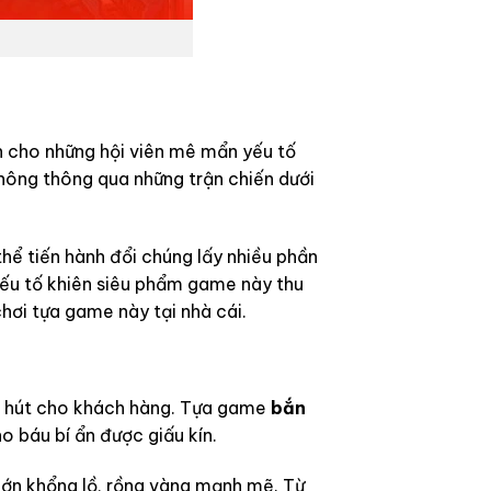
 cho những hội viên mê mẩn yếu tố
thông thông qua những trận chiến dưới
thể tiến hành đổi chúng lấy nhiều phần
yếu tố khiên siêu phẩm game này thu
ơi tựa game này tại nhà cái.
n hút cho khách hàng. Tựa game
bắn
o báu bí ẩn được giấu kín.
lớn khổng lồ, rồng vàng mạnh mẽ. Từ